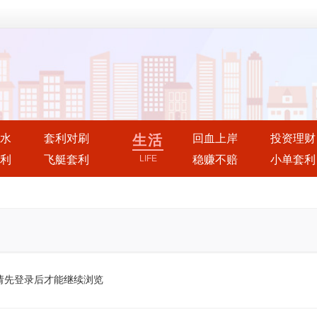
水
套利对刷
生活
回血上岸
投资理财
利
飞艇套利
LIFE
稳赚不赔
小单套利
请先登录后才能继续浏览