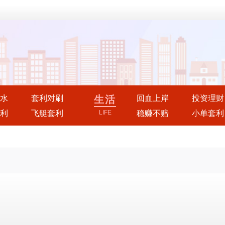
水
套利对刷
生活
回血上岸
投资理财
利
飞艇套利
LIFE
稳赚不赔
小单套利