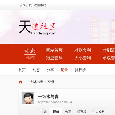
设为首页
收藏本站
动态
网站首页
对刷套利
对刷流
NEWS
冠亚套利
大小套利
单双套
首页
|
动态
|
分享
|
记录
|
排行榜
›
一纸水与青
›
记录
天
一纸水与青
道
http://tiandaosq.com/?24
社
区
主题
记录
分享
留言板
个人资料