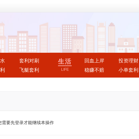
水
套利对刷
生活
回血上岸
投资理财
利
飞艇套利
LIFE
稳赚不赔
小单套利
您需要先登录才能继续本操作