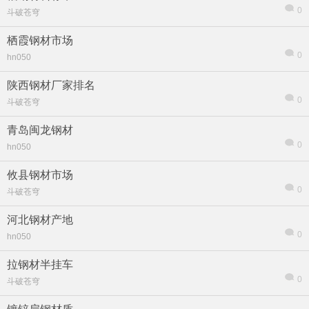
0
斗破苍穹
栖霞钢材市场
0
hn050
陕西钢材厂家排名
0
斗破苍穹
青岛闽龙钢材
0
hn050
攸县钢材市场
0
斗破苍穹
河北钢材产地
0
hn050
拉钢材半挂车
0
斗破苍穹