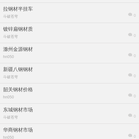
拉钢材半挂车
0
斗破苍穹
镀锌扁钢材质
0
斗破苍穹
滁州金源钢材
0
hn050
新疆八钢钢材
0
斗破苍穹
韶关钢材价格
0
hn050
信息
列表
东城钢材市场
0
斗破苍穹
华商钢材市场
0
hn050