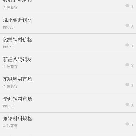
镀锌扁钢材质
0
斗破苍穹
滁州金源钢材
0
hn050
韶关钢材价格
热帖
用户
版块
搜索
0
hn050
新疆八钢钢材
0
斗破苍穹
东城钢材市场
0
斗破苍穹
华商钢材市场
0
hn050
角钢材料规格
0
斗破苍穹