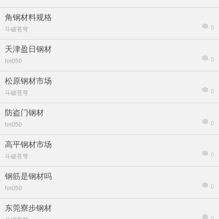
角钢材料规格
0
斗破苍穹
天津盈日钢材
0
hn050
松原钢材市场
0
斗破苍穹
防盗门钢材
0
hn050
高平钢材市场
0
斗破苍穹
钢筋是钢材吗
0
hn050
东莞寮步钢材
0