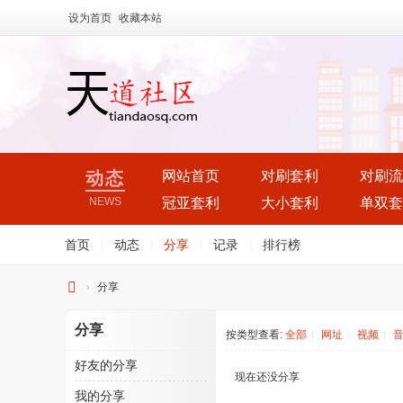
设为首页
收藏本站
动态
网站首页
对刷套利
对刷流
NEWS
冠亚套利
大小套利
单双套
首页
|
动态
|
分享
|
记录
|
排行榜
›
分享
天
分享
按类型查看:
全部
|
网址
|
视频
|
道
社
好友的分享
现在还没分享
区
我的分享