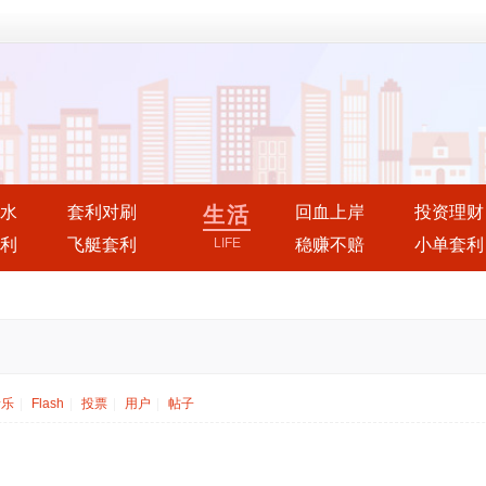
水
套利对刷
生活
回血上岸
投资理财
利
飞艇套利
LIFE
稳赚不赔
小单套利
音乐
|
Flash
|
投票
|
用户
|
帖子