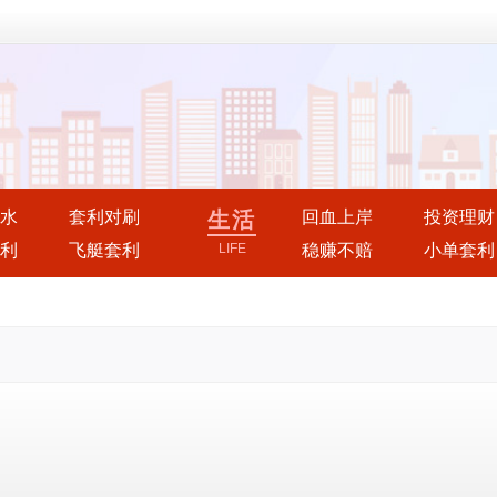
水
套利对刷
生活
回血上岸
投资理财
利
飞艇套利
LIFE
稳赚不赔
小单套利