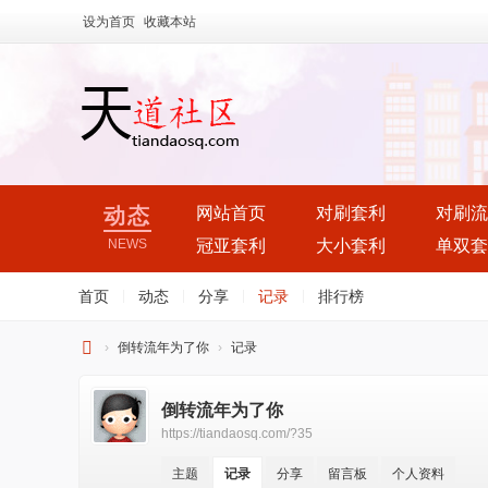
设为首页
收藏本站
动态
网站首页
对刷套利
对刷流
NEWS
冠亚套利
大小套利
单双套
首页
|
动态
|
分享
|
记录
|
排行榜
›
倒转流年为了你
›
记录
天
倒转流年为了你
道
https://tiandaosq.com/?35
社
区
主题
记录
分享
留言板
个人资料